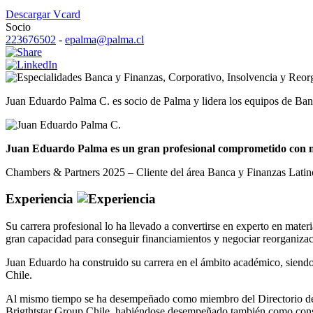
Descargar Vcard
Socio
223676502
-
epalma@palma.cl
Banca y Finanzas
,
Corporativo
,
Insolvencia y Reor
Juan Eduardo Palma C. es socio de Palma y lidera los equipos de Ban
Juan Eduardo Palma es un gran profesional comprometido con nue
Chambers & Partners 2025 – Cliente del área Banca y Finanzas Lati
Experiencia
Su carrera profesional lo ha llevado a convertirse en experto en mater
gran capacidad para conseguir financiamientos y negociar reorganizac
Juan Eduardo ha construido su carrera en el ámbito académico, siendo
Chile.
Al mismo tiempo se ha desempeñado como miembro del Directorio de i
Brigthtstar Group Chile, habiéndose desempeñado también como cons