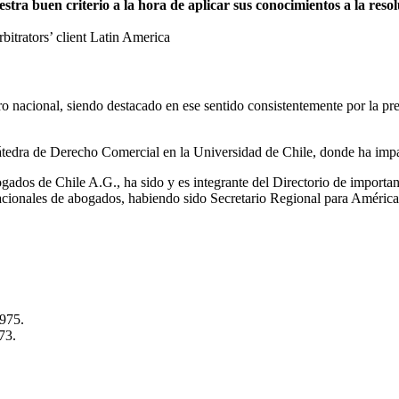
a buen criterio a la hora de aplicar sus conocimientos a la resolu
trators’ client Latin America
itro nacional, siendo destacado en ese sentido consistentemente por la 
tedra de Derecho Comercial en la Universidad de Chile, donde ha impa
ados de Chile A.G., ha sido y es integrante del Directorio de importa
nacionales de abogados, habiendo sido Secretario Regional para Améric
1975.
73.