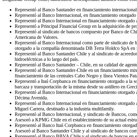
Representó al Banco Santander en financiamiento internacional
Representó al Banco Internacional, en financiamiento otorgado 
Representó al Banco Internacional en financiamiento otorgado 
Representó a Principal Financial Group en la adquisición de pro
Representó al sindicato de bancos compuesto por Banco de Ch
Americana de Valores.
Representó al Banco Internacional como parte de sindicato de
otorgado a la compañía denominada DB Terra Holdco SpA en fi
Representó al Banco Santander Chile y al sindicato de acreedo
hidroeléctricas a lo largo del país.
Representó al Banco Santander – Chile, en su calidad de agen
Representó al Banco Santander-Chile en un financiamiento mixto
financiamiento de las centrales Cabo Negro y línea Vientos Pat
Representó a Itaú Corpbanca en financiamiento otorgado a la s
barcaza y transportación de la misma desde su astillero en Grec
Representó al Banco Internacional en financiamiento otorgado a
Décima Avenida.
Representó al Banco Internacional en financiamiento otorgado a
Miguel Carrera, destinado a la industria multifamily.
Representó al Banco Internacional, y sindicato de Bancos, como
Asesoró a KPMG Chile en el establecimiento de su actual estru
Representó al Banco Itaú Corpbanca en financiamiento otorga
Asesoró al Banco Santander Chile y al sindicato de bancos com
Representó al Banco BBVA Chile y el sindicato de bancos en el