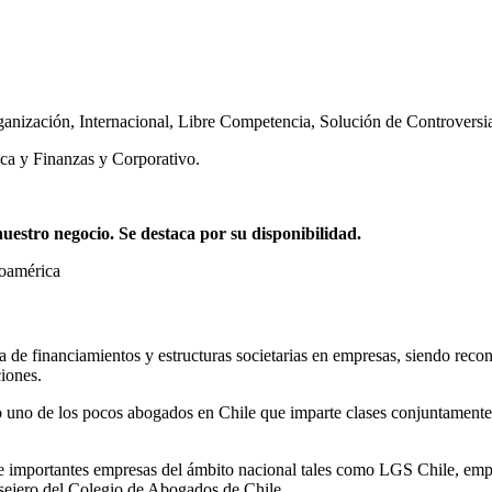
ganización
,
Internacional
,
Libre Competencia
,
Solución de Controversi
ca y Finanzas y Corporativo.
stro negocio. Se destaca por su disponibilidad.
noamérica
ia de financiamientos y estructuras societarias en empresas, siendo reco
iones.
 uno de los pocos abogados en Chile que imparte clases conjuntamente 
mportantes empresas del ámbito nacional tales como LGS Chile, empres
ejero del Colegio de Abogados de Chile.