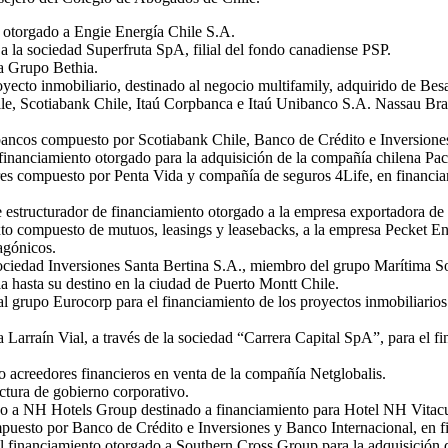
 otorgado a Engie Energía Chile S.A.
a la sociedad Superfruta SpA, filial del fondo canadiense PSP.
a Grupo Bethia.
yecto inmobiliario, destinado al negocio multifamily, adquirido de Besa
ile, Scotiabank Chile, Itaú Corpbanca e Itaú Unibanco S.A. Nassau Br
 bancos compuesto por Scotiabank Chile, Banco de Crédito e Inversion
nanciamiento otorgado para la adquisición de la compañía chilena Pac
res compuesto por Penta Vida y compañía de seguros 4Life, en financia
te estructurador de financiamiento otorgado a la empresa exportadora
 compuesto de mutuos, leasings y leasebacks, a la empresa Pecket Energ
agónicos.
ociedad Inversiones Santa Bertina S.A., miembro del grupo Marítima So
ia hasta su destino en la ciudad de Puerto Montt Chile.
l grupo Eurocorp para el financiamiento de los proyectos inmobiliarios
 Larraín Vial, a través de la sociedad “Carrera Capital SpA”, para el f
 acreedores financieros en venta de la compañía Netglobalis.
ctura de gobierno corporativo.
do a NH Hotels Group destinado a financiamiento para Hotel NH Vitacu
puesto por Banco de Crédito e Inversiones y Banco Internacional, en f
 financiamiento otorgado a Southern Cross Group para la adquisición d