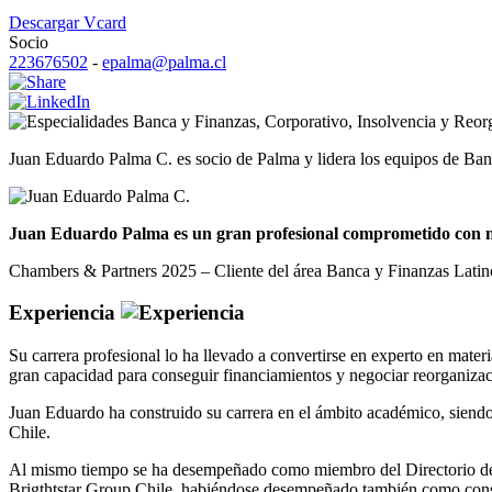
Descargar Vcard
Socio
223676502
-
epalma@palma.cl
Banca y Finanzas
,
Corporativo
,
Insolvencia y Reor
Juan Eduardo Palma C. es socio de Palma y lidera los equipos de Ban
Juan Eduardo Palma es un gran profesional comprometido con nue
Chambers & Partners 2025 – Cliente del área Banca y Finanzas Lati
Experiencia
Su carrera profesional lo ha llevado a convertirse en experto en mater
gran capacidad para conseguir financiamientos y negociar reorganizac
Juan Eduardo ha construido su carrera en el ámbito académico, siendo
Chile.
Al mismo tiempo se ha desempeñado como miembro del Directorio de i
Brigthtstar Group Chile, habiéndose desempeñado también como cons