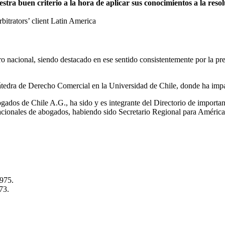
a buen criterio a la hora de aplicar sus conocimientos a la resolu
trators’ client Latin America
itro nacional, siendo destacado en ese sentido consistentemente por la 
tedra de Derecho Comercial en la Universidad de Chile, donde ha impa
ados de Chile A.G., ha sido y es integrante del Directorio de importa
nacionales de abogados, habiendo sido Secretario Regional para Améric
1975.
73.