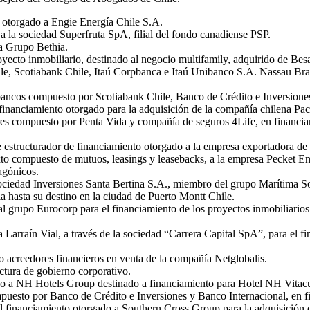
 otorgado a Engie Energía Chile S.A.
a la sociedad Superfruta SpA, filial del fondo canadiense PSP.
a Grupo Bethia.
yecto inmobiliario, destinado al negocio multifamily, adquirido de Besa
ile, Scotiabank Chile, Itaú Corpbanca e Itaú Unibanco S.A. Nassau Br
 bancos compuesto por Scotiabank Chile, Banco de Crédito e Inversion
nanciamiento otorgado para la adquisición de la compañía chilena Pac
res compuesto por Penta Vida y compañía de seguros 4Life, en financia
te estructurador de financiamiento otorgado a la empresa exportadora
 compuesto de mutuos, leasings y leasebacks, a la empresa Pecket Energ
agónicos.
ociedad Inversiones Santa Bertina S.A., miembro del grupo Marítima So
ia hasta su destino en la ciudad de Puerto Montt Chile.
l grupo Eurocorp para el financiamiento de los proyectos inmobiliarios
 Larraín Vial, a través de la sociedad “Carrera Capital SpA”, para el f
 acreedores financieros en venta de la compañía Netglobalis.
ctura de gobierno corporativo.
do a NH Hotels Group destinado a financiamiento para Hotel NH Vitacu
puesto por Banco de Crédito e Inversiones y Banco Internacional, en f
 financiamiento otorgado a Southern Cross Group para la adquisición d