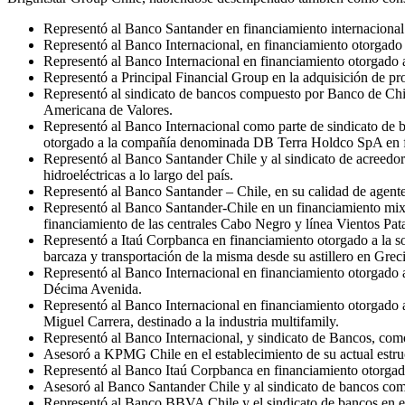
Representó al Banco Santander en financiamiento internacional
Representó al Banco Internacional, en financiamiento otorgado 
Representó al Banco Internacional en financiamiento otorgado 
Representó a Principal Financial Group en la adquisición de pro
Representó al sindicato de bancos compuesto por Banco de Ch
Americana de Valores.
Representó al Banco Internacional como parte de sindicato de
otorgado a la compañía denominada DB Terra Holdco SpA en fi
Representó al Banco Santander Chile y al sindicato de acreedo
hidroeléctricas a lo largo del país.
Representó al Banco Santander – Chile, en su calidad de agen
Representó al Banco Santander-Chile en un financiamiento mixto
financiamiento de las centrales Cabo Negro y línea Vientos Pat
Representó a Itaú Corpbanca en financiamiento otorgado a la s
barcaza y transportación de la misma desde su astillero en Grec
Representó al Banco Internacional en financiamiento otorgado a
Décima Avenida.
Representó al Banco Internacional en financiamiento otorgado a
Miguel Carrera, destinado a la industria multifamily.
Representó al Banco Internacional, y sindicato de Bancos, como
Asesoró a KPMG Chile en el establecimiento de su actual estru
Representó al Banco Itaú Corpbanca en financiamiento otorga
Asesoró al Banco Santander Chile y al sindicato de bancos com
Representó al Banco BBVA Chile y el sindicato de bancos en el