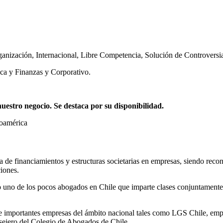
ganización
,
Internacional
,
Libre Competencia
,
Solución de Controversi
ca y Finanzas y Corporativo.
stro negocio. Se destaca por su disponibilidad.
noamérica
ia de financiamientos y estructuras societarias en empresas, siendo reco
iones.
 uno de los pocos abogados en Chile que imparte clases conjuntamente 
mportantes empresas del ámbito nacional tales como LGS Chile, empres
ejero del Colegio de Abogados de Chile.