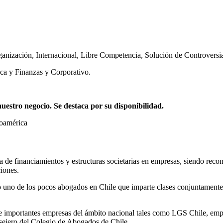
ganización
,
Internacional
,
Libre Competencia
,
Solución de Controversi
ca y Finanzas y Corporativo.
stro negocio. Se destaca por su disponibilidad.
noamérica
ia de financiamientos y estructuras societarias en empresas, siendo reco
iones.
 uno de los pocos abogados en Chile que imparte clases conjuntamente 
mportantes empresas del ámbito nacional tales como LGS Chile, empres
ejero del Colegio de Abogados de Chile.