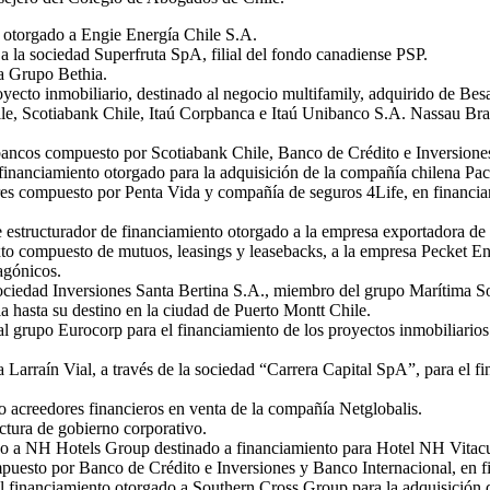
 otorgado a Engie Energía Chile S.A.
a la sociedad Superfruta SpA, filial del fondo canadiense PSP.
a Grupo Bethia.
yecto inmobiliario, destinado al negocio multifamily, adquirido de Besa
ile, Scotiabank Chile, Itaú Corpbanca e Itaú Unibanco S.A. Nassau Br
 bancos compuesto por Scotiabank Chile, Banco de Crédito e Inversion
nanciamiento otorgado para la adquisición de la compañía chilena Pac
res compuesto por Penta Vida y compañía de seguros 4Life, en financia
te estructurador de financiamiento otorgado a la empresa exportadora
 compuesto de mutuos, leasings y leasebacks, a la empresa Pecket Energ
agónicos.
ociedad Inversiones Santa Bertina S.A., miembro del grupo Marítima So
ia hasta su destino en la ciudad de Puerto Montt Chile.
l grupo Eurocorp para el financiamiento de los proyectos inmobiliarios
 Larraín Vial, a través de la sociedad “Carrera Capital SpA”, para el f
 acreedores financieros en venta de la compañía Netglobalis.
ctura de gobierno corporativo.
do a NH Hotels Group destinado a financiamiento para Hotel NH Vitacu
puesto por Banco de Crédito e Inversiones y Banco Internacional, en f
 financiamiento otorgado a Southern Cross Group para la adquisición d