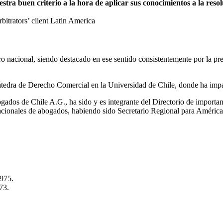
a buen criterio a la hora de aplicar sus conocimientos a la resolu
trators’ client Latin America
itro nacional, siendo destacado en ese sentido consistentemente por la 
tedra de Derecho Comercial en la Universidad de Chile, donde ha impa
ados de Chile A.G., ha sido y es integrante del Directorio de importa
nacionales de abogados, habiendo sido Secretario Regional para Améric
1975.
73.