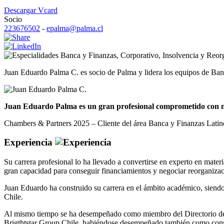
Descargar Vcard
Socio
223676502
-
epalma@palma.cl
Banca y Finanzas
,
Corporativo
,
Insolvencia y Reor
Juan Eduardo Palma C. es socio de Palma y lidera los equipos de Ban
Juan Eduardo Palma es un gran profesional comprometido con nue
Chambers & Partners 2025 – Cliente del área Banca y Finanzas Lati
Experiencia
Su carrera profesional lo ha llevado a convertirse en experto en mater
gran capacidad para conseguir financiamientos y negociar reorganizac
Juan Eduardo ha construido su carrera en el ámbito académico, siendo
Chile.
Al mismo tiempo se ha desempeñado como miembro del Directorio de i
Brigthtstar Group Chile, habiéndose desempeñado también como cons