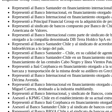
Representó al Banco Santander en financiamiento internacional
Representó al Banco Internacional, en financiamiento otorgado 
Representó al Banco Internacional en financiamiento otorgado 
Representó a Principal Financial Group en la adquisición de pro
Representó al sindicato de bancos compuesto por Banco de Ch
Americana de Valores.
Representó al Banco Internacional como parte de sindicato de
otorgado a la compañía denominada DB Terra Holdco SpA en fi
Representó al Banco Santander Chile y al sindicato de acreedo
hidroeléctricas a lo largo del país.
Representó al Banco Santander – Chile, en su calidad de agen
Representó al Banco Santander-Chile en un financiamiento mixto
financiamiento de las centrales Cabo Negro y línea Vientos Pat
Representó a Itaú Corpbanca en financiamiento otorgado a la s
barcaza y transportación de la misma desde su astillero en Grec
Representó al Banco Internacional en financiamiento otorgado a
Décima Avenida.
Representó al Banco Internacional en financiamiento otorgado a
Miguel Carrera, destinado a la industria multifamily.
Representó al Banco Internacional, y sindicato de Bancos, como
Asesoró a KPMG Chile en el establecimiento de su actual estru
Representó al Banco Itaú Corpbanca en financiamiento otorga
Asesoró al Banco Santander Chile y al sindicato de bancos com
Representó al Banco BBVA Chile y el sindicato de bancos en el