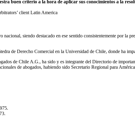
a buen criterio a la hora de aplicar sus conocimientos a la resolu
trators’ client Latin America
itro nacional, siendo destacado en ese sentido consistentemente por la 
tedra de Derecho Comercial en la Universidad de Chile, donde ha impa
ados de Chile A.G., ha sido y es integrante del Directorio de importa
nacionales de abogados, habiendo sido Secretario Regional para Améric
1975.
73.