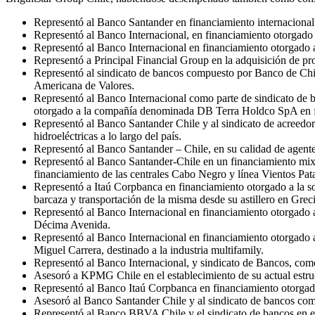
Representó al Banco Santander en financiamiento internacional
Representó al Banco Internacional, en financiamiento otorgado 
Representó al Banco Internacional en financiamiento otorgado 
Representó a Principal Financial Group en la adquisición de pro
Representó al sindicato de bancos compuesto por Banco de Ch
Americana de Valores.
Representó al Banco Internacional como parte de sindicato de
otorgado a la compañía denominada DB Terra Holdco SpA en fi
Representó al Banco Santander Chile y al sindicato de acreedo
hidroeléctricas a lo largo del país.
Representó al Banco Santander – Chile, en su calidad de agen
Representó al Banco Santander-Chile en un financiamiento mixto
financiamiento de las centrales Cabo Negro y línea Vientos Pat
Representó a Itaú Corpbanca en financiamiento otorgado a la s
barcaza y transportación de la misma desde su astillero en Grec
Representó al Banco Internacional en financiamiento otorgado a
Décima Avenida.
Representó al Banco Internacional en financiamiento otorgado a
Miguel Carrera, destinado a la industria multifamily.
Representó al Banco Internacional, y sindicato de Bancos, como
Asesoró a KPMG Chile en el establecimiento de su actual estru
Representó al Banco Itaú Corpbanca en financiamiento otorga
Asesoró al Banco Santander Chile y al sindicato de bancos com
Representó al Banco BBVA Chile y el sindicato de bancos en el