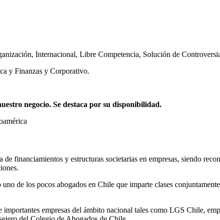
ganización
,
Internacional
,
Libre Competencia
,
Solución de Controversi
ca y Finanzas y Corporativo.
stro negocio. Se destaca por su disponibilidad.
noamérica
ia de financiamientos y estructuras societarias en empresas, siendo reco
iones.
 uno de los pocos abogados en Chile que imparte clases conjuntamente 
mportantes empresas del ámbito nacional tales como LGS Chile, empres
ejero del Colegio de Abogados de Chile.