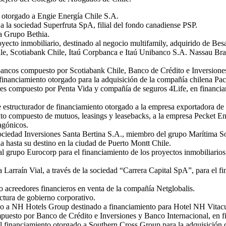
 otorgado a Engie Energía Chile S.A.
a la sociedad Superfruta SpA, filial del fondo canadiense PSP.
a Grupo Bethia.
yecto inmobiliario, destinado al negocio multifamily, adquirido de Besa
ile, Scotiabank Chile, Itaú Corpbanca e Itaú Unibanco S.A. Nassau Br
 bancos compuesto por Scotiabank Chile, Banco de Crédito e Inversion
nanciamiento otorgado para la adquisición de la compañía chilena Pac
res compuesto por Penta Vida y compañía de seguros 4Life, en financia
te estructurador de financiamiento otorgado a la empresa exportadora
 compuesto de mutuos, leasings y leasebacks, a la empresa Pecket Energ
agónicos.
ociedad Inversiones Santa Bertina S.A., miembro del grupo Marítima So
ia hasta su destino en la ciudad de Puerto Montt Chile.
l grupo Eurocorp para el financiamiento de los proyectos inmobiliarios
 Larraín Vial, a través de la sociedad “Carrera Capital SpA”, para el f
 acreedores financieros en venta de la compañía Netglobalis.
ctura de gobierno corporativo.
do a NH Hotels Group destinado a financiamiento para Hotel NH Vitacu
puesto por Banco de Crédito e Inversiones y Banco Internacional, en f
 financiamiento otorgado a Southern Cross Group para la adquisición d