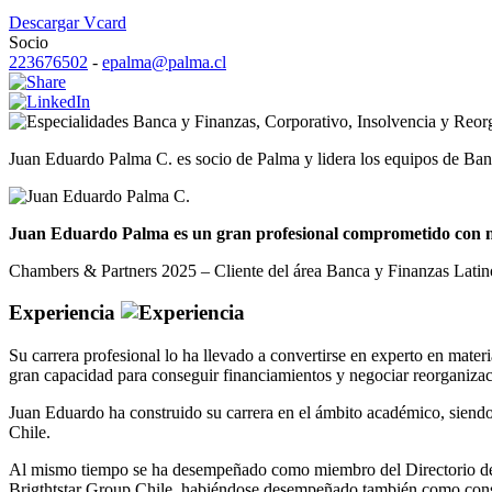
Descargar Vcard
Socio
223676502
-
epalma@palma.cl
Banca y Finanzas
,
Corporativo
,
Insolvencia y Reor
Juan Eduardo Palma C. es socio de Palma y lidera los equipos de Ban
Juan Eduardo Palma es un gran profesional comprometido con nue
Chambers & Partners 2025 – Cliente del área Banca y Finanzas Lati
Experiencia
Su carrera profesional lo ha llevado a convertirse en experto en mater
gran capacidad para conseguir financiamientos y negociar reorganizac
Juan Eduardo ha construido su carrera en el ámbito académico, siendo
Chile.
Al mismo tiempo se ha desempeñado como miembro del Directorio de i
Brigthtstar Group Chile, habiéndose desempeñado también como cons