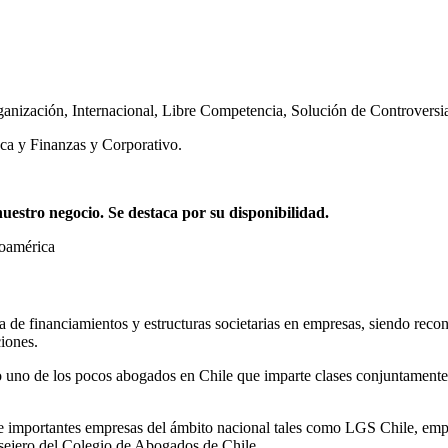
ganización
,
Internacional
,
Libre Competencia
,
Solución de Controversi
ca y Finanzas y Corporativo.
stro negocio. Se destaca por su disponibilidad.
noamérica
ia de financiamientos y estructuras societarias en empresas, siendo reco
iones.
 uno de los pocos abogados en Chile que imparte clases conjuntamente 
mportantes empresas del ámbito nacional tales como LGS Chile, empres
ejero del Colegio de Abogados de Chile.