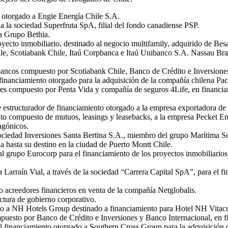
 otorgado a Engie Energía Chile S.A.
a la sociedad Superfruta SpA, filial del fondo canadiense PSP.
a Grupo Bethia.
yecto inmobiliario, destinado al negocio multifamily, adquirido de Besa
ile, Scotiabank Chile, Itaú Corpbanca e Itaú Unibanco S.A. Nassau Br
 bancos compuesto por Scotiabank Chile, Banco de Crédito e Inversion
nanciamiento otorgado para la adquisición de la compañía chilena Pac
res compuesto por Penta Vida y compañía de seguros 4Life, en financia
te estructurador de financiamiento otorgado a la empresa exportadora
 compuesto de mutuos, leasings y leasebacks, a la empresa Pecket Energ
agónicos.
ociedad Inversiones Santa Bertina S.A., miembro del grupo Marítima So
ia hasta su destino en la ciudad de Puerto Montt Chile.
l grupo Eurocorp para el financiamiento de los proyectos inmobiliarios
 Larraín Vial, a través de la sociedad “Carrera Capital SpA”, para el f
 acreedores financieros en venta de la compañía Netglobalis.
ctura de gobierno corporativo.
do a NH Hotels Group destinado a financiamiento para Hotel NH Vitacu
puesto por Banco de Crédito e Inversiones y Banco Internacional, en f
 financiamiento otorgado a Southern Cross Group para la adquisición d