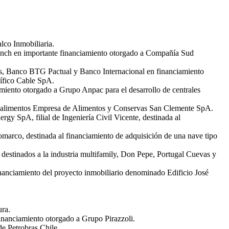
lco Inmobiliaria.
anch en importante financiamiento otorgado a Compañía Sud
es, Banco BTG Pactual y Banco Internacional en financiamiento
ífico Cable SpA.
miento otorgado a Grupo Anpac para el desarrollo de centrales
 de alimentos Empresa de Alimentos y Conservas San Clemente SpA.
y SpA, filial de Ingeniería Civil Vicente, destinada al
marco, destinada al financiamiento de adquisición de una nave tipo
 destinados a la industria multifamily, Don Pepe, Portugal Cuevas y
inanciamiento del proyecto inmobiliario denominado Edificio José
ra.
inanciamiento otorgado a Grupo Pirazzoli.
e Petrobras Chile.