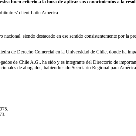
a buen criterio a la hora de aplicar sus conocimientos a la resolu
trators’ client Latin America
itro nacional, siendo destacado en ese sentido consistentemente por la 
tedra de Derecho Comercial en la Universidad de Chile, donde ha impa
ados de Chile A.G., ha sido y es integrante del Directorio de importa
nacionales de abogados, habiendo sido Secretario Regional para Améric
1975.
73.