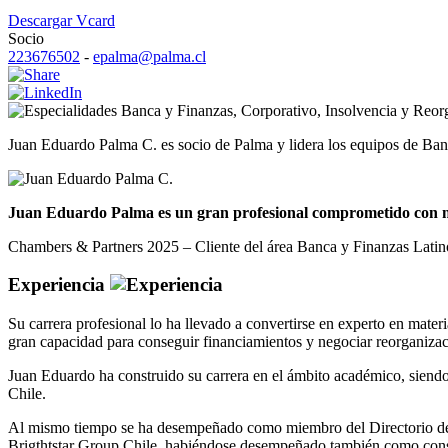
Descargar Vcard
Socio
223676502
-
epalma@palma.cl
Banca y Finanzas
,
Corporativo
,
Insolvencia y Reor
Juan Eduardo Palma C. es socio de Palma y lidera los equipos de Ban
Juan Eduardo Palma es un gran profesional comprometido con nue
Chambers & Partners 2025 – Cliente del área Banca y Finanzas Lati
Experiencia
Su carrera profesional lo ha llevado a convertirse en experto en mater
gran capacidad para conseguir financiamientos y negociar reorganizac
Juan Eduardo ha construido su carrera en el ámbito académico, siendo
Chile.
Al mismo tiempo se ha desempeñado como miembro del Directorio de i
Brigthtstar Group Chile, habiéndose desempeñado también como cons