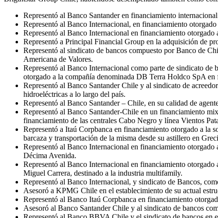
Representó al Banco Santander en financiamiento internacional
Representó al Banco Internacional, en financiamiento otorgado 
Representó al Banco Internacional en financiamiento otorgado 
Representó a Principal Financial Group en la adquisición de pro
Representó al sindicato de bancos compuesto por Banco de Ch
Americana de Valores.
Representó al Banco Internacional como parte de sindicato de
otorgado a la compañía denominada DB Terra Holdco SpA en fi
Representó al Banco Santander Chile y al sindicato de acreedo
hidroeléctricas a lo largo del país.
Representó al Banco Santander – Chile, en su calidad de agen
Representó al Banco Santander-Chile en un financiamiento mixto
financiamiento de las centrales Cabo Negro y línea Vientos Pat
Representó a Itaú Corpbanca en financiamiento otorgado a la s
barcaza y transportación de la misma desde su astillero en Grec
Representó al Banco Internacional en financiamiento otorgado a
Décima Avenida.
Representó al Banco Internacional en financiamiento otorgado a
Miguel Carrera, destinado a la industria multifamily.
Representó al Banco Internacional, y sindicato de Bancos, como
Asesoró a KPMG Chile en el establecimiento de su actual estru
Representó al Banco Itaú Corpbanca en financiamiento otorga
Asesoró al Banco Santander Chile y al sindicato de bancos com
Representó al Banco BBVA Chile y el sindicato de bancos en el