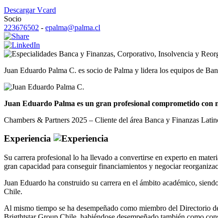
Descargar Vcard
Socio
223676502
-
epalma@palma.cl
Banca y Finanzas
,
Corporativo
,
Insolvencia y Reor
Juan Eduardo Palma C. es socio de Palma y lidera los equipos de Ban
Juan Eduardo Palma es un gran profesional comprometido con nue
Chambers & Partners 2025 – Cliente del área Banca y Finanzas Lati
Experiencia
Su carrera profesional lo ha llevado a convertirse en experto en mater
gran capacidad para conseguir financiamientos y negociar reorganizac
Juan Eduardo ha construido su carrera en el ámbito académico, siendo
Chile.
Al mismo tiempo se ha desempeñado como miembro del Directorio de i
Brigthtstar Group Chile, habiéndose desempeñado también como cons