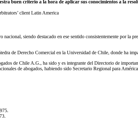
a buen criterio a la hora de aplicar sus conocimientos a la resolu
trators’ client Latin America
itro nacional, siendo destacado en ese sentido consistentemente por la 
tedra de Derecho Comercial en la Universidad de Chile, donde ha impa
ados de Chile A.G., ha sido y es integrante del Directorio de importa
nacionales de abogados, habiendo sido Secretario Regional para Améric
1975.
73.