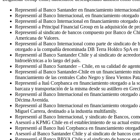
Representó al Banco Santander en financiamiento internacional
Representó al Banco Internacional, en financiamiento otorgado 
Representó al Banco Internacional en financiamiento otorgado 
Representó a Principal Financial Group en la adquisición de pro
Representó al sindicato de bancos compuesto por Banco de Ch
Americana de Valores.
Representó al Banco Internacional como parte de sindicato de
otorgado a la compañía denominada DB Terra Holdco SpA en fi
Representó al Banco Santander Chile y al sindicato de acreedo
hidroeléctricas a lo largo del país.
Representó al Banco Santander – Chile, en su calidad de agen
Representó al Banco Santander-Chile en un financiamiento mixto
financiamiento de las centrales Cabo Negro y línea Vientos Pat
Representó a Itaú Corpbanca en financiamiento otorgado a la s
barcaza y transportación de la misma desde su astillero en Grec
Representó al Banco Internacional en financiamiento otorgado a
Décima Avenida.
Representó al Banco Internacional en financiamiento otorgado a
Miguel Carrera, destinado a la industria multifamily.
Representó al Banco Internacional, y sindicato de Bancos, como
Asesoró a KPMG Chile en el establecimiento de su actual estru
Representó al Banco Itaú Corpbanca en financiamiento otorga
Asesoró al Banco Santander Chile y al sindicato de bancos com
Representó al Banco BBVA Chile y el sindicato de bancos en el