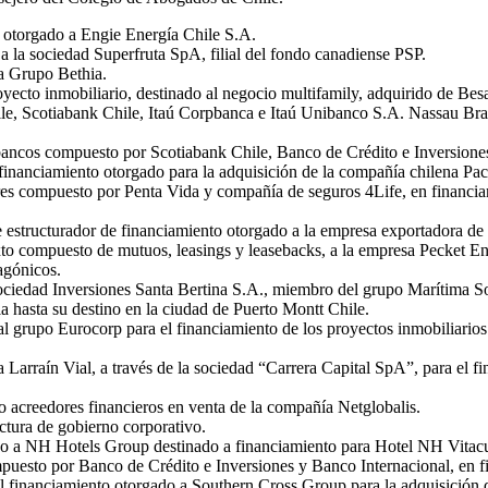
 otorgado a Engie Energía Chile S.A.
a la sociedad Superfruta SpA, filial del fondo canadiense PSP.
a Grupo Bethia.
yecto inmobiliario, destinado al negocio multifamily, adquirido de Besa
ile, Scotiabank Chile, Itaú Corpbanca e Itaú Unibanco S.A. Nassau Br
 bancos compuesto por Scotiabank Chile, Banco de Crédito e Inversion
nanciamiento otorgado para la adquisición de la compañía chilena Pac
res compuesto por Penta Vida y compañía de seguros 4Life, en financia
te estructurador de financiamiento otorgado a la empresa exportadora
 compuesto de mutuos, leasings y leasebacks, a la empresa Pecket Energ
agónicos.
ociedad Inversiones Santa Bertina S.A., miembro del grupo Marítima So
ia hasta su destino en la ciudad de Puerto Montt Chile.
l grupo Eurocorp para el financiamiento de los proyectos inmobiliarios
 Larraín Vial, a través de la sociedad “Carrera Capital SpA”, para el f
 acreedores financieros en venta de la compañía Netglobalis.
ctura de gobierno corporativo.
do a NH Hotels Group destinado a financiamiento para Hotel NH Vitacu
puesto por Banco de Crédito e Inversiones y Banco Internacional, en f
 financiamiento otorgado a Southern Cross Group para la adquisición d