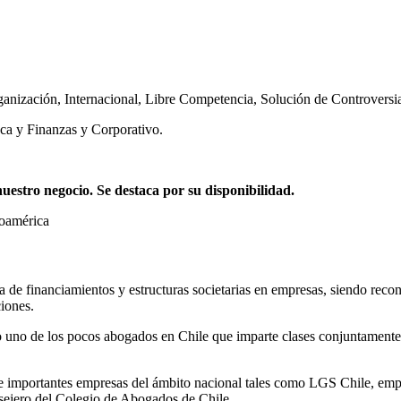
ganización
,
Internacional
,
Libre Competencia
,
Solución de Controversi
ca y Finanzas y Corporativo.
stro negocio. Se destaca por su disponibilidad.
noamérica
ia de financiamientos y estructuras societarias en empresas, siendo reco
iones.
 uno de los pocos abogados en Chile que imparte clases conjuntamente 
mportantes empresas del ámbito nacional tales como LGS Chile, empres
ejero del Colegio de Abogados de Chile.