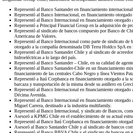
Representó al Banco Santander en financiamiento internacional
Representó al Banco Internacional, en financiamiento otorgado 
Representó al Banco Internacional en financiamiento otorgado 
Representó a Principal Financial Group en la adquisición de pro
Representó al sindicato de bancos compuesto por Banco de Ch
Americana de Valores.
Representó al Banco Internacional como parte de sindicato de
otorgado a la compañía denominada DB Terra Holdco SpA en fi
Representó al Banco Santander Chile y al sindicato de acreedo
hidroeléctricas a lo largo del país.
Representó al Banco Santander – Chile, en su calidad de agen
Representó al Banco Santander-Chile en un financiamiento mixto
financiamiento de las centrales Cabo Negro y línea Vientos Pat
Representó a Itaú Corpbanca en financiamiento otorgado a la s
barcaza y transportación de la misma desde su astillero en Grec
Representó al Banco Internacional en financiamiento otorgado a
Décima Avenida.
Representó al Banco Internacional en financiamiento otorgado a
Miguel Carrera, destinado a la industria multifamily.
Representó al Banco Internacional, y sindicato de Bancos, como
Asesoró a KPMG Chile en el establecimiento de su actual estru
Representó al Banco Itaú Corpbanca en financiamiento otorga
Asesoró al Banco Santander Chile y al sindicato de bancos com
Representó al Banco BBVA Chile y el sindicato de bancos en el