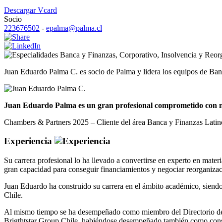
Descargar Vcard
Socio
223676502
-
epalma@palma.cl
Banca y Finanzas
,
Corporativo
,
Insolvencia y Reor
Juan Eduardo Palma C. es socio de Palma y lidera los equipos de Ban
Juan Eduardo Palma es un gran profesional comprometido con nue
Chambers & Partners 2025 – Cliente del área Banca y Finanzas Lati
Experiencia
Su carrera profesional lo ha llevado a convertirse en experto en mater
gran capacidad para conseguir financiamientos y negociar reorganizac
Juan Eduardo ha construido su carrera en el ámbito académico, siendo
Chile.
Al mismo tiempo se ha desempeñado como miembro del Directorio de i
Brigthtstar Group Chile, habiéndose desempeñado también como cons