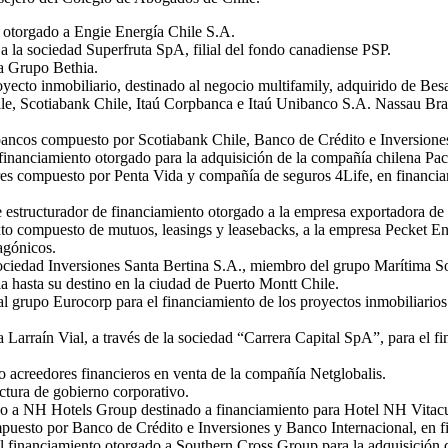
 otorgado a Engie Energía Chile S.A.
a la sociedad Superfruta SpA, filial del fondo canadiense PSP.
a Grupo Bethia.
yecto inmobiliario, destinado al negocio multifamily, adquirido de Besa
ile, Scotiabank Chile, Itaú Corpbanca e Itaú Unibanco S.A. Nassau Br
 bancos compuesto por Scotiabank Chile, Banco de Crédito e Inversion
nanciamiento otorgado para la adquisición de la compañía chilena Pac
res compuesto por Penta Vida y compañía de seguros 4Life, en financia
te estructurador de financiamiento otorgado a la empresa exportadora
 compuesto de mutuos, leasings y leasebacks, a la empresa Pecket Energ
agónicos.
ociedad Inversiones Santa Bertina S.A., miembro del grupo Marítima So
ia hasta su destino en la ciudad de Puerto Montt Chile.
l grupo Eurocorp para el financiamiento de los proyectos inmobiliarios
 Larraín Vial, a través de la sociedad “Carrera Capital SpA”, para el f
 acreedores financieros en venta de la compañía Netglobalis.
ctura de gobierno corporativo.
do a NH Hotels Group destinado a financiamiento para Hotel NH Vitacu
puesto por Banco de Crédito e Inversiones y Banco Internacional, en f
 financiamiento otorgado a Southern Cross Group para la adquisición d