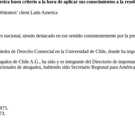
a buen criterio a la hora de aplicar sus conocimientos a la resolu
trators’ client Latin America
itro nacional, siendo destacado en ese sentido consistentemente por la 
tedra de Derecho Comercial en la Universidad de Chile, donde ha impa
ados de Chile A.G., ha sido y es integrante del Directorio de importa
nacionales de abogados, habiendo sido Secretario Regional para Améric
1975.
73.