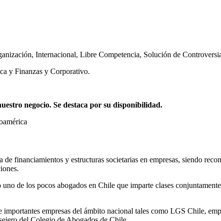
ganización
,
Internacional
,
Libre Competencia
,
Solución de Controversi
ca y Finanzas y Corporativo.
stro negocio. Se destaca por su disponibilidad.
noamérica
ia de financiamientos y estructuras societarias en empresas, siendo reco
iones.
 uno de los pocos abogados en Chile que imparte clases conjuntamente 
mportantes empresas del ámbito nacional tales como LGS Chile, empres
ejero del Colegio de Abogados de Chile.