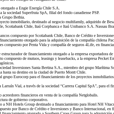
 otorgado a Engie Energía Chile S.A.
a la sociedad Superfruta SpA, filial del fondo canadiense PSP.
a Grupo Bethia.
yecto inmobiliario, destinado al negocio multifamily, adquirido de Besa
ile, Scotiabank Chile, Itaú Corpbanca e Itaú Unibanco S.A. Nassau Br
 bancos compuesto por Scotiabank Chile, Banco de Crédito e Inversion
nanciamiento otorgado para la adquisición de la compañía chilena Pac
res compuesto por Penta Vida y compañía de seguros 4Life, en financia
te estructurador de financiamiento otorgado a la empresa exportadora
 compuesto de mutuos, leasings y leasebacks, a la empresa Pecket Energ
agónicos.
ociedad Inversiones Santa Bertina S.A., miembro del grupo Marítima So
ia hasta su destino en la ciudad de Puerto Montt Chile.
l grupo Eurocorp para el financiamiento de los proyectos inmobiliarios
 Larraín Vial, a través de la sociedad “Carrera Capital SpA”, para el f
 acreedores financieros en venta de la compañía Netglobalis.
ctura de gobierno corporativo.
do a NH Hotels Group destinado a financiamiento para Hotel NH Vitacu
puesto por Banco de Crédito e Inversiones y Banco Internacional, en f
 financiamiento otorgado a Southern Cross Group para la adquisición d