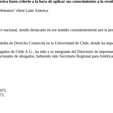
a buen criterio a la hora de aplicar sus conocimientos a la resolu
trators’ client Latin America
itro nacional, siendo destacado en ese sentido consistentemente por la 
tedra de Derecho Comercial en la Universidad de Chile, donde ha impa
ados de Chile A.G., ha sido y es integrante del Directorio de importa
nacionales de abogados, habiendo sido Secretario Regional para Améric
1975.
73.