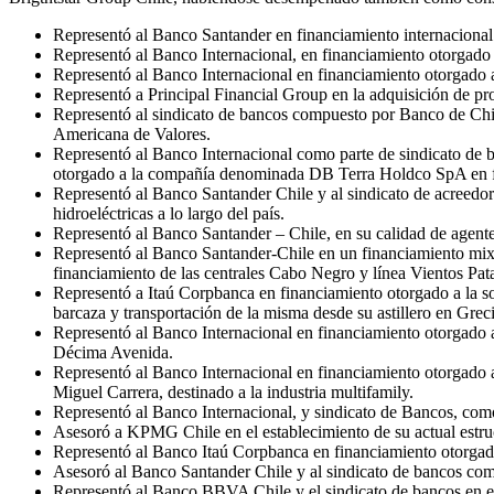
Representó al Banco Santander en financiamiento internacional
Representó al Banco Internacional, en financiamiento otorgado 
Representó al Banco Internacional en financiamiento otorgado 
Representó a Principal Financial Group en la adquisición de pro
Representó al sindicato de bancos compuesto por Banco de Ch
Americana de Valores.
Representó al Banco Internacional como parte de sindicato de
otorgado a la compañía denominada DB Terra Holdco SpA en fi
Representó al Banco Santander Chile y al sindicato de acreedo
hidroeléctricas a lo largo del país.
Representó al Banco Santander – Chile, en su calidad de agen
Representó al Banco Santander-Chile en un financiamiento mixto
financiamiento de las centrales Cabo Negro y línea Vientos Pat
Representó a Itaú Corpbanca en financiamiento otorgado a la s
barcaza y transportación de la misma desde su astillero en Grec
Representó al Banco Internacional en financiamiento otorgado a
Décima Avenida.
Representó al Banco Internacional en financiamiento otorgado a
Miguel Carrera, destinado a la industria multifamily.
Representó al Banco Internacional, y sindicato de Bancos, como
Asesoró a KPMG Chile en el establecimiento de su actual estru
Representó al Banco Itaú Corpbanca en financiamiento otorga
Asesoró al Banco Santander Chile y al sindicato de bancos com
Representó al Banco BBVA Chile y el sindicato de bancos en el