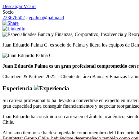
Descargar Vcard
Socio
223676502
-
epalma@palma.cl
Banca y Finanzas
,
Corporativo
,
Insolvencia y Reor
Juan Eduardo Palma C. es socio de Palma y lidera los equipos de Ban
Juan Eduardo Palma es un gran profesional comprometido con nue
Chambers & Partners 2025 – Cliente del área Banca y Finanzas Lati
Experiencia
Su carrera profesional lo ha llevado a convertirse en experto en mater
gran capacidad para conseguir financiamientos y negociar reorganizac
Juan Eduardo ha construido su carrera en el ámbito académico, siendo
Chile.
Al mismo tiempo se ha desempeñado como miembro del Directorio de i
Brigthtstar Group Chile, habiéndose desempeñado también como cons