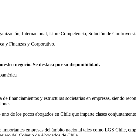
ganización
,
Internacional
,
Libre Competencia
,
Solución de Controversi
ca y Finanzas y Corporativo.
stro negocio. Se destaca por su disponibilidad.
noamérica
ia de financiamientos y estructuras societarias en empresas, siendo reco
iones.
 uno de los pocos abogados en Chile que imparte clases conjuntamente 
mportantes empresas del ámbito nacional tales como LGS Chile, empres
ejero del Colegio de Abogados de Chile.