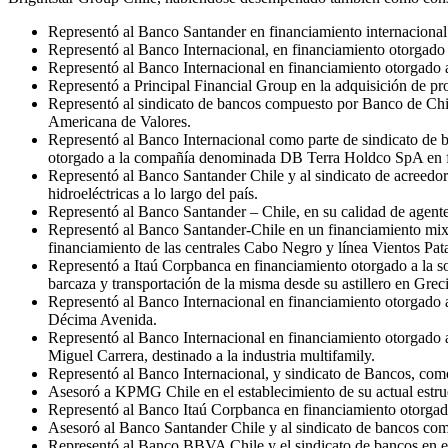
Representó al Banco Santander en financiamiento internacional
Representó al Banco Internacional, en financiamiento otorgado 
Representó al Banco Internacional en financiamiento otorgado 
Representó a Principal Financial Group en la adquisición de pro
Representó al sindicato de bancos compuesto por Banco de Ch
Americana de Valores.
Representó al Banco Internacional como parte de sindicato de
otorgado a la compañía denominada DB Terra Holdco SpA en fi
Representó al Banco Santander Chile y al sindicato de acreedo
hidroeléctricas a lo largo del país.
Representó al Banco Santander – Chile, en su calidad de agen
Representó al Banco Santander-Chile en un financiamiento mixto
financiamiento de las centrales Cabo Negro y línea Vientos Pat
Representó a Itaú Corpbanca en financiamiento otorgado a la s
barcaza y transportación de la misma desde su astillero en Grec
Representó al Banco Internacional en financiamiento otorgado a
Décima Avenida.
Representó al Banco Internacional en financiamiento otorgado a
Miguel Carrera, destinado a la industria multifamily.
Representó al Banco Internacional, y sindicato de Bancos, como
Asesoró a KPMG Chile en el establecimiento de su actual estru
Representó al Banco Itaú Corpbanca en financiamiento otorga
Asesoró al Banco Santander Chile y al sindicato de bancos com
Representó al Banco BBVA Chile y el sindicato de bancos en el