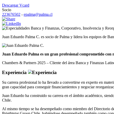
Descargar Vcard
Socio
223676502
-
epalma@palma.cl
Banca y Finanzas
,
Corporativo
,
Insolvencia y Reor
Juan Eduardo Palma C. es socio de Palma y lidera los equipos de Ban
Juan Eduardo Palma es un gran profesional comprometido con nue
Chambers & Partners 2025 – Cliente del área Banca y Finanzas Lati
Experiencia
Su carrera profesional lo ha llevado a convertirse en experto en mater
gran capacidad para conseguir financiamientos y negociar reorganizac
Juan Eduardo ha construido su carrera en el ámbito académico, siendo
Chile.
Al mismo tiempo se ha desempeñado como miembro del Directorio de i
Brigthtstar Group Chile, habiéndose desempeñado también como cons