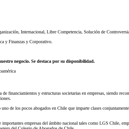
ganización
,
Internacional
,
Libre Competencia
,
Solución de Controversi
ca y Finanzas y Corporativo.
stro negocio. Se destaca por su disponibilidad.
noamérica
ia de financiamientos y estructuras societarias en empresas, siendo reco
iones.
 uno de los pocos abogados en Chile que imparte clases conjuntamente 
mportantes empresas del ámbito nacional tales como LGS Chile, empres
ejero del Colegio de Abogados de Chile.