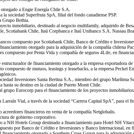
 otorgado a Engie Energía Chile S.A.
a la sociedad Superfruta SpA, filial del fondo canadiense PSP.
a Grupo Bethia.
yecto inmobiliario, destinado al negocio multifamily, adquirido de Besa
ile, Scotiabank Chile, Itaú Corpbanca e Itaú Unibanco S.A. Nassau Br
 bancos compuesto por Scotiabank Chile, Banco de Crédito e Inversion
nanciamiento otorgado para la adquisición de la compañía chilena Pac
res compuesto por Penta Vida y compañía de seguros 4Life, en financia
te estructurador de financiamiento otorgado a la empresa exportadora
 compuesto de mutuos, leasings y leasebacks, a la empresa Pecket Energ
agónicos.
ociedad Inversiones Santa Bertina S.A., miembro del grupo Marítima So
ia hasta su destino en la ciudad de Puerto Montt Chile.
l grupo Eurocorp para el financiamiento de los proyectos inmobiliarios
 Larraín Vial, a través de la sociedad “Carrera Capital SpA”, para el f
 acreedores financieros en venta de la compañía Netglobalis.
ctura de gobierno corporativo.
do a NH Hotels Group destinado a financiamiento para Hotel NH Vitacu
puesto por Banco de Crédito e Inversiones y Banco Internacional, en f
 financiamiento otorgado a Southern Cross Group para la adquisición d