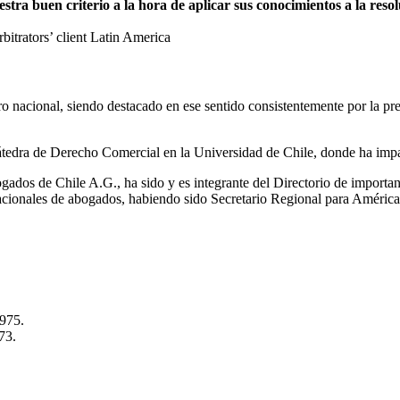
a buen criterio a la hora de aplicar sus conocimientos a la resolu
trators’ client Latin America
itro nacional, siendo destacado en ese sentido consistentemente por la 
tedra de Derecho Comercial en la Universidad de Chile, donde ha impa
ados de Chile A.G., ha sido y es integrante del Directorio de importa
nacionales de abogados, habiendo sido Secretario Regional para Améric
1975.
73.